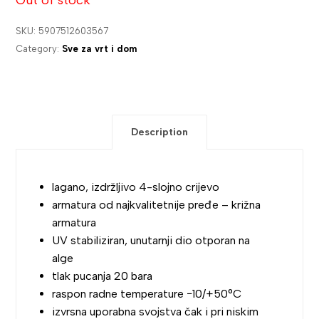
Out of stock
SKU:
5907512603567
Category:
Sve za vrt i dom
Description
lagano, izdržljivo 4-slojno crijevo
armatura od najkvalitetnije pređe – križna
armatura
UV stabiliziran, unutarnji dio otporan na
alge
tlak pucanja 20 bara
raspon radne temperature −10/+50°C
izvrsna uporabna svojstva čak i pri niskim