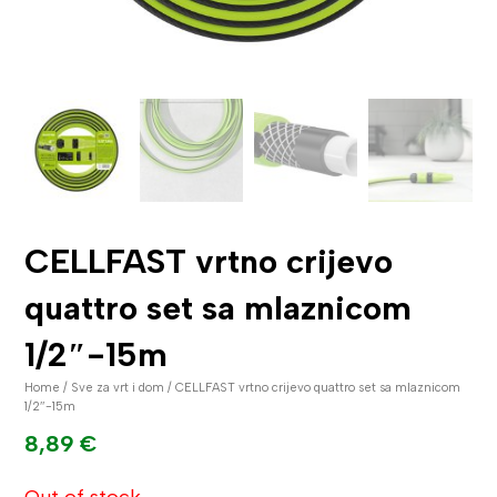
CELLFAST vrtno crijevo
quattro set sa mlaznicom
1/2″-15m
Home
/
Sve za vrt i dom
/ CELLFAST vrtno crijevo quattro set sa mlaznicom
1/2″-15m
8,89
€