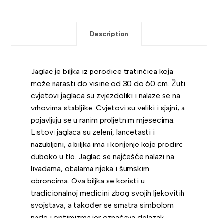
Description
Jaglac je biljka iz porodice tratinčica koja
može narasti do visine od 30 do 60 cm. Žuti
cvjetovi jaglaca su zvjezdoliki i nalaze se na
vrhovima stabljike. Cvjetovi su veliki i sjajni, a
pojavljuju se u ranim proljetnim mjesecima.
Listovi jaglaca su zeleni, lancetasti i
nazubljeni, a biljka ima i korijenje koje prodire
duboko u tlo. Jaglac se najčešće nalazi na
livadama, obalama rijeka i šumskim
obroncima. Ova biljka se koristi u
tradicionalnoj medicini zbog svojih ljekovitih
svojstava, a također se smatra simbolom
nade i optimizma jer označava dolazak